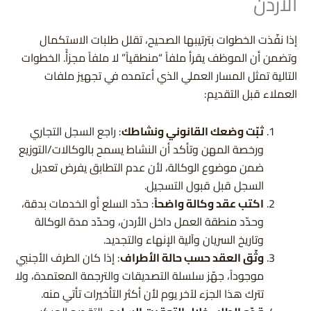
الأردن
إذا نفّذت الخطوات بترتيبها الصحيح، تقلل طلبات الاستكمال
وتضمن أن الموظف يقرأ ملفاً “منطقياً” لا ملفاً مجزأً. الخطوات
التالية تمثل المسار العملي الذي أعتمده في تجهيز ملفات
العملاء قبل التقديم:
ثبّت وضعك القانوني ونشاطك
: راجع السجل التجاري
ورخصة المهن وتأكد أن النشاط يسمح بالوكالات/التوزيع
ضمن موضوع الوكالة، لأن عدم التطابق يفرض تعديل
السجل قبل قبول التسجيل.
اكتب عقد وكالة واضحاً
: حدّد السلع أو الخدمات بدقة،
وحدّد منطقة العمل داخل الأردن، وحدّد مدة الوكالة
وتاريخ السريان وآلية الإنهاء والتجديد.
وثّق العقد حسب حالة الأطراف
: إذا كان الطرف الأجنبي
موجوداً، جهّز سلسلة التصديقات والترجمة المعتمدة، ولا
تترك هذا الجزء لآخر يوم لأن أكثر التأخيرات تأتي منه.