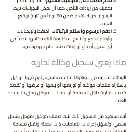
قدّم الطلب خلال التوقيت السليم
: التقديم المبكر
يحميك من زيادات التأخير، كما أن بعض الإجراءات تربط
الرسوم بكونك تقدّم ضمن 60 يوماً من تاريخ توقيع
العقد.
ادفع الرسوم واستلم الإثباتات
: احتفظ بالإيصالات
وأرقام الدفع والنسخ المختومة لأنك تحتاجها لاحقاً في
أي تعديل أو نزاع أو إثبات صفة أمام جهة رسمية.
ماذا يعني تسجيل وكالة تجارية
الوكالة التجارية في جوهرها علاقة تعاقدية يلتزم فيها الوكيل
باستيراد منتجات موكله أو توزيعها أو بيعها أو عرضها أو تقديم
خدمات تجارية داخل المملكة أو لحساب الموكل وفق ما يحدده
العقد.
أنت تستفيد من التسجيل لأنك تثبت صفتك كوكيل/موكل بشكل
رسمي، وتسهّل إجراءات التعاملات ذات الصلة، وتقلل مساحة
الإنكار أو الادعاء بغياب التفويض، خصوصاً عند الخلاف أو عند