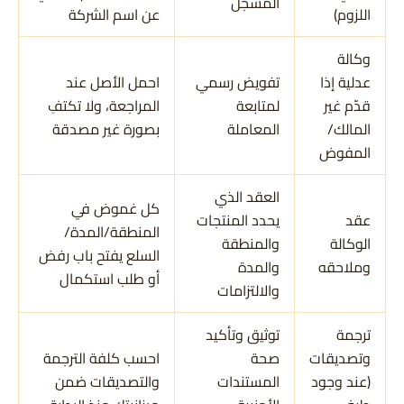
المسجل
اللزوم)
عن اسم الشركة
وكالة
عدلية إذا
تفويض رسمي
احمل الأصل عند
قدّم غير
لمتابعة
المراجعة، ولا تكتفِ
المالك/
المعاملة
بصورة غير مصدقة
المفوض
العقد الذي
كل غموض في
عقد
يحدد المنتجات
المنطقة/المدة/
الوكالة
والمنطقة
السلع يفتح باب رفض
وملاحقه
والمدة
أو طلب استكمال
والالتزامات
ترجمة
توثيق وتأكيد
وتصديقات
صحة
احسب كلفة الترجمة
(عند وجود
المستندات
والتصديقات ضمن