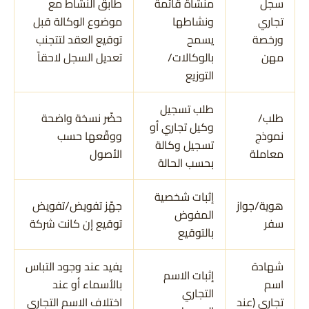
سجل
منشأة قائمة
طابق النشاط مع
تجاري
ونشاطها
موضوع الوكالة قبل
ورخصة
يسمح
توقيع العقد لتتجنب
مهن
بالوكالات/
تعديل السجل لاحقاً
التوزيع
طلب تسجيل
طلب/
حضّر نسخة واضحة
وكيل تجاري أو
نموذج
ووقّعها حسب
تسجيل وكالة
معاملة
الأصول
بحسب الحالة
إثبات شخصية
هوية/جواز
جهّز تفويض/تفويض
المفوض
سفر
توقيع إن كانت شركة
بالتوقيع
شهادة
يفيد عند وجود التباس
إثبات الاسم
اسم
بالأسماء أو عند
التجاري
تجاري (عند
اختلاف الاسم التجاري