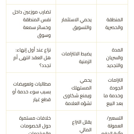
تضارب موزعين داخل
المنطقة
يحمي الاستثمار
نفس المنطقة
والحصرية
والتسويق
وخسائر سمعة
وسوق
المدة
نزاع عند أول إنهاء:
يضبط الالتزامات
والسريان
هل العقد انتهى أم
الزمنية
والتجديد
تجدد؟
التزامات
يحمي
مطالبات وتعويضات
الجودة
المستهلك
بسبب سوء خدمة أو
وخدمة ما
ويمنع شكاوى
قطع غيار
بعد البيع
تشوّه العلامة
التسعير/
خلافات مستمرة
يقلل النزاع
العمولة
حول الخصومات
المالي
وآلية الدفع
والمرتجعات