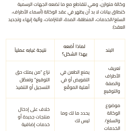
وكالة متوازن، وهي تتقاطع مع ما تضعه الجهات الرسمية
كنطاق بيانات لا بد أن يظهر في عقد الوكالة (أسماء الأطراف،
السلع/الخدمات، المنطقة، المدة، الالتزامات، وآلية إنهاء وتجديد
العقد):
لماذا أضعه
البند
نتيجة غيابه عملياً
بهذا الشكل؟
تعريف
يمنع الطعن في
نزاع “من يملك حق
الأطراف
التفويض أو في
التوقيع” وتعطّل
والصفة
أهلية الموقّع
التسجيل أو التنفيذ
والتوقيع
موضوع
خلاف على إدخال
الوكالة
يحدد ما لك وما
منتجات جديدة أو
والسلع/
ليس لك
خدمات إضافية
الخدمات