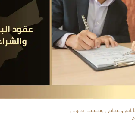
أتاسي, محامي ومستشار قانوني