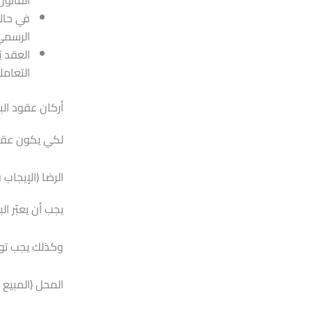
القانو
في حالا
الرسمي
العقد ي
التعامل
أركان عقود الب
لكي يكون عقد ال
الرضا (الإيجاب 
يجب أن يعبّر ا
وكذلك يجب توا
المحل (المبيع 