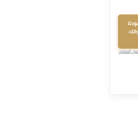
ودة
الك
ميل النماذج