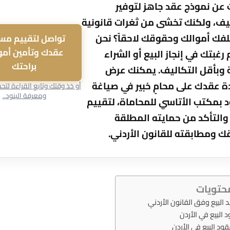
عن نموذج عقد جاهز لتوفير
ليف، ولكنك تخشى من ثغرات قانونية
لفك أموالك وحقوقك لاحقاً؟ نحن
تواصل لتقييم مس
عقدك وتأمين أمو
رغبتك في إنجاز البيع أو الشراء
براحتك
 وبأقل التكاليف. يمكنك عرض
 عقدك على محامٍ خبير في صياغة
أو خذ وقتك وتابع القراءة لتح
ومعرفة البنود..
 بمكتب الأتاسي للمحاماة، لتقييم
والتأكد من حمايته المطلقة
 ومطابقته للقانون الأردني.
حتويات
البيع وفق القانون الأردني
 البيع في الأردن
د البيع في الأردن