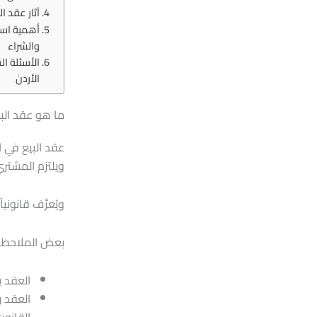
آثار عقد ال
أهمية است
والشراء
الأسئلة ال
الأردن
ما هو عقد البي
عقد البيع في ا
ويلتزم المشتر
ويُعرَّف قانوني
بعض الملاحظا
العقد ي
العقد ر