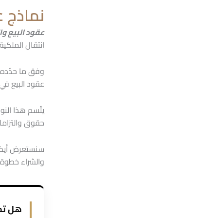
نماذج ع
عقود البيع وا
انتقال الملكي
وفق ما حدّده ا
عقود البيع في 
يتّسم هذا النو
حقوق والتزاما
سنستعرض أيضاً 
والشراء خطوة ح
هل تخط