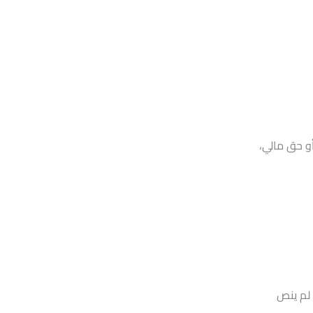
 حق مالي،
 لم ينص