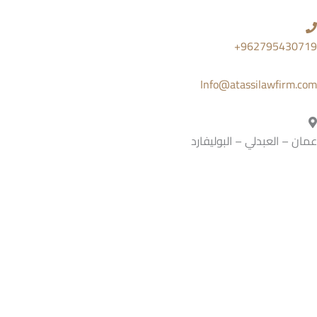
خطي
لى
لمحتوى
962795430719+
Info@atassilawfirm.com
عمان – العبدلي – البوليفارد