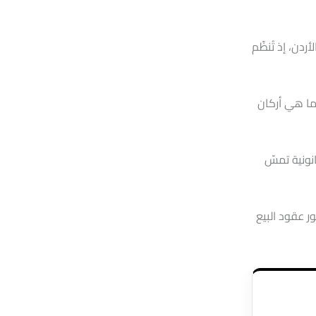
ردن، إذ تُنظّم
وما هي أركان
انونية تمسّ
ر عقود البيع