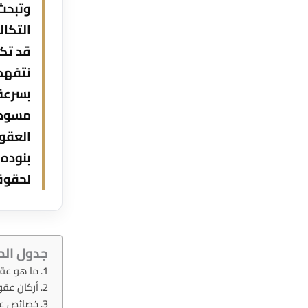
وتبحث 
التكا
قد تك
نتفهم 
بسرعة
مسودة
العقود
بنوده 
لحقوقك
جدول الم
ما هو عقد 
أركان عقود
خصائص عقو