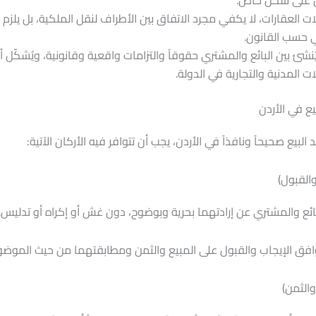
ن على شكل خاص.
ت العقارات، لا يكفي مجرد الاتفاق بين الأطراف لنقل الملكية، بل يلزم 
 حسب القانون.
ُنشئ بين البائع والمشتري حقوقاً والتزامات واقعية وقانونية، ويُشكّل 
ات المدنية والتجارية في الدولة.
يع في الأردن
بيع صحيحاً ونافذاً في الأردن، يجب أن تتوافر فيه الأركان الآتية:
والقبول)
لبائع والمشتري عن إرادتهما بحرية وبوضوح، دون غش أو إكراه أو تدليس.
فق الإيجاب والقبول على المبيع والثمن ومطابقتهما من حيث الموضو
والثمن)