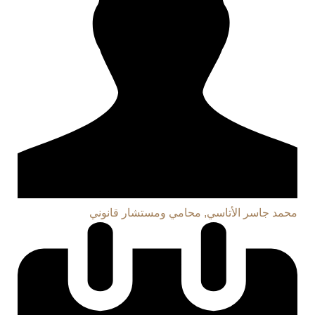
محمد جاسر الأتاسي, محامي ومستشار قانوني