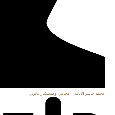
محمد جاسر الأتاسي, محامي ومستشار قانوني