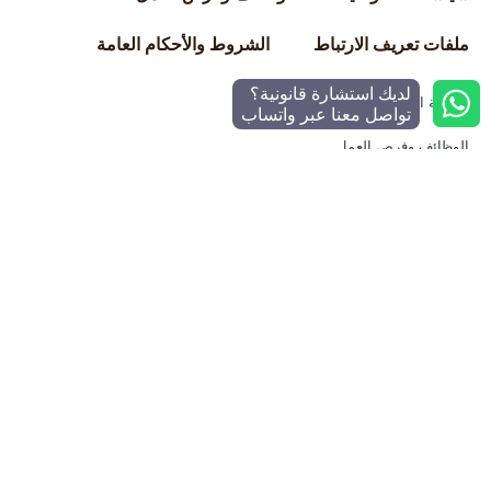
ملفات تعريف الارتباط
الشروط والأحكام العامة
لديك استشارة قانونية؟
سياسة الخصوصية
تواصل معنا عبر واتساب
الوظائف وفرص العمل
ملفات تعريف الارتباط
الشروط والأحكام العامة
©
2025
مكتب الأتاسي للمحاماة والاستشارات القانونية – جميع
الحقوق محفوظة.
Search