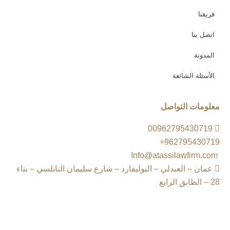
فريقنا
اتصل بنا
المدونة
الأسئلة الشائعة
معلومات التواصل
00962795430719
962795430719+
Info@atassilawfirm.com
عمان – العبدلي – البوليفارد – شارع سليمان النابلسي – بناء
28 – الطابق الرابع