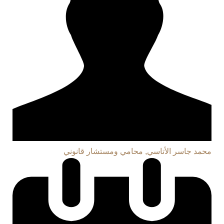
محمد جاسر الأتاسي, محامي ومستشار قانوني