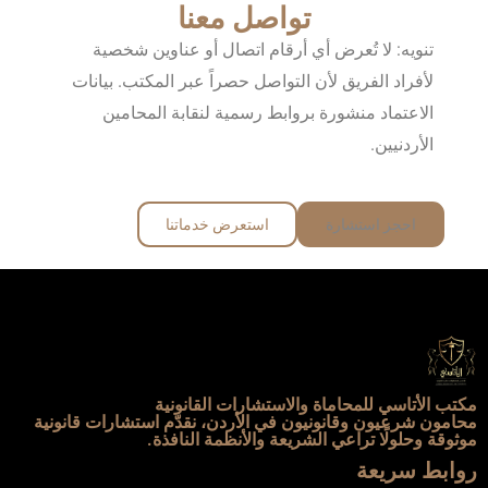
تواصل معنا
تنويه: لا تُعرض أي أرقام اتصال أو عناوين شخصية
لأفراد الفريق لأن التواصل حصراً عبر المكتب. بيانات
الاعتماد منشورة بروابط رسمية لنقابة المحامين
الأردنيين.
احجز استشارة
استعرض خدماتنا
مكتب الأتاسي للمحاماة والاستشارات القانونية
محامون شرعيون وقانونيون في الأردن، نقدّم استشارات قانونية
موثوقة وحلولًا تراعي الشريعة والأنظمة النافذة.
روابط سريعة