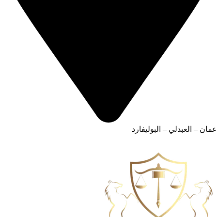
عمان – العبدلي – البوليفارد