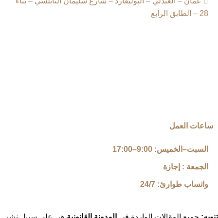
عمان – العبدلي – البوليفارد – شارع سليمان النابلسي – بناء
28 – الطابق الرابع
ساعات العمل
السبت–الخميس: 9:00–17:00
الجمعة : إجازة
واتساب طوارئ: 24/7
تنويه:
جميع المقالات الواردة في
المدونة القانونية
هي على سبيل نشر