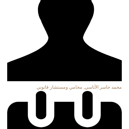
محمد جاسر الأتاسي, محامي ومستشار قانوني