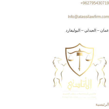
962795430719+
Info@atassilawfirm.com
عمان – العبدلي – البوليفارد
الرئيسية