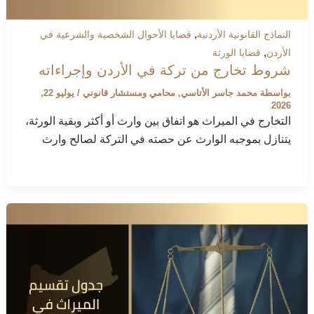
,
النماذج القانونية الأردنية
قضايا الأحوال الشخصية والشرعية في
,
الأردن
قضايا الورثة
شروط تخارج من تركة في الأردن وإجراءاته
بواسطة
محمد جاسر الأتاسي, محامي ومستشار قانوني
/
يوليو 22,
2026
التخارج في الميراث هو اتفاق بين وارث أو أكثر وبقية الورثة،
يتنازل بموجبه الوارث عن حصته في التركة لصالح وارث