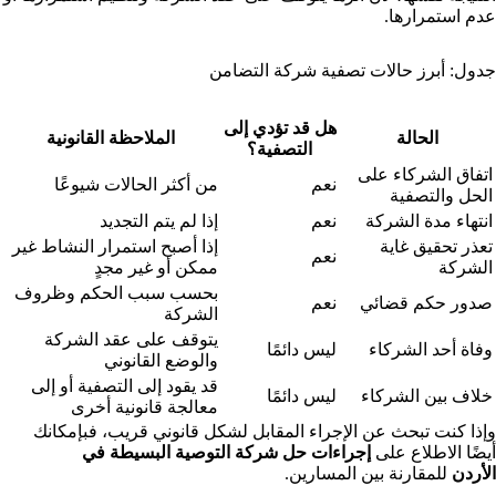
عدم استمرارها.
جدول: أبرز حالات تصفية شركة التضامن
هل قد تؤدي إلى
الحالة
الملاحظة القانونية
التصفية؟
اتفاق الشركاء على
نعم
من أكثر الحالات شيوعًا
الحل والتصفية
انتهاء مدة الشركة
نعم
إذا لم يتم التجديد
تعذر تحقيق غاية
إذا أصبح استمرار النشاط غير
نعم
الشركة
ممكن أو غير مجدٍ
بحسب سبب الحكم وظروف
صدور حكم قضائي
نعم
الشركة
يتوقف على عقد الشركة
وفاة أحد الشركاء
ليس دائمًا
والوضع القانوني
قد يقود إلى التصفية أو إلى
خلاف بين الشركاء
ليس دائمًا
معالجة قانونية أخرى
وإذا كنت تبحث عن الإجراء المقابل لشكل قانوني قريب، فبإمكانك
أيضًا الاطلاع على
إجراءات حل شركة التوصية البسيطة في
الأردن
للمقارنة بين المسارين.