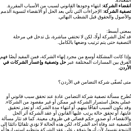
المعتادة.
انقضاء الشركة
: انتهاء وجودها القانوني لسبب من الأسباب المقررة.
تصفية الشركة
: الإجراءات التي تأتي بعد الحل أو الانقضاء لتسوية الذمم
والأصول والحقوق قبل الشطب النهائي.
بمعنى أبسط:
قد تُحل الشركة أولًا، لكن لا تختفي مباشرة، بل تدخل في مرحلة
التصفية حتى يتم ترتيب وضعها بالكامل.
وإذا كانت المشكلة أوسع من مجرد إنهاء الشركة، فمن المفيد أيضًا فهم
الفرق بين المسارات المختلفة عبر
حل وتصفية وإعسار الشركات في
الأردن
.
متى تُصفّى شركة التضامن في الأردن؟
تُطرح مسألة تصفية شركة التضامن عادة عند تحقق سبب قانوني أو
عملي يجعل استمرار الشركة غير ممكن أو غير مقصود من الشركاء.
وقد يكون السبب اتفاقًا بينهم، أو انتهاء مدة الشركة، أو تعذر تحقيق
غايتها، أو تحقق حالة يرتب عليها القانون أو عقد الشركة أثر الحل
والانقضاء، أو صدور حكم قضائي في ظروف معينة. كما قد تثار مسألة
التصفية عند وفاة أحد الشركاء، لكن هذه الحالة لا تؤدي تلقائيًا دائمًا إلى
النتيجة نفسها، لأن أثرها يتوقف على عقد الشركة وتنظيم استمرارها أو