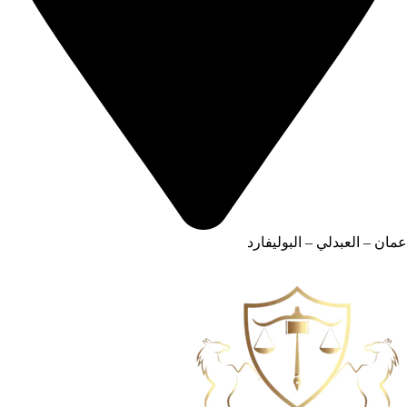
عمان – العبدلي – البوليفارد