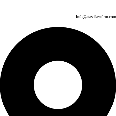
Info@atassilawfirm.com