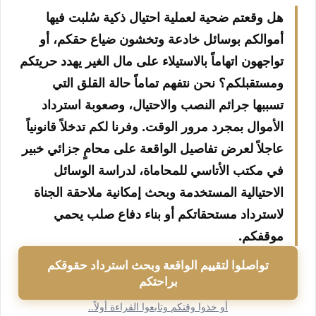
هل وقعتم ضحية لعملية احتيال ذكية سُلبت فيها
أموالكم بوسائل خادعة وتخشون ضياع حقكم، أو
تواجهون اتهاماً بالاستيلاء على مال الغير يهدد حريتكم
ومستقبلكم؟ نحن نتفهم تماماً حالة القلق التي
تسببها جرائم النصب والاحتيال، وصعوبة استرداد
الأموال بمجرد مرور الوقت. وفرنا لكم تدخلاً قانونياً
عاجلاً لعرض تفاصيل الواقعة على محامٍ جزائي خبير
في مكتب الأتاسي للمحاماة، لدراسة الوسائل
الاحتيالية المستخدمة وبحث إمكانية ملاحقة الجناة
لاسترداد مستحقاتكم أو بناء دفاع صلب يحمي
موقفكم.
تواصلوا لتقييم الواقعة وبحث استرداد حقوقكم
براحتكم
أو خذوا وقتكم وتابعوا القراءة أولاً..