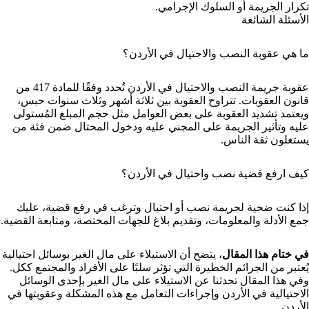
تكرار الجريمة أو السلوك الإجرامي.
الأسئلة الشائعة
ما هي عقوبة النصب والاحتيال في الأردن؟
عقوبة جريمة النصب والاحتيال في الأردن تُحدد وفقًا للمادة 417 من
قانون العقوبات. تتراوح العقوبة بين ثلاثة أشهر وثلاث سنوات حبس،
ويعتمد تشديد العقوبة على بعض العوامل مثل حجم المبلغ المُستولى
عليه وتأثير الجريمة على المجني عليه ودخول المحتال ضمن فئة من
يستغلون ثقة الناس.
كيف ارفع قضية نصب واحتيال في الأردن؟
إذا كنت ضحية لجريمة نصب أو احتيال وترغب في رفع قضية، عليك
جمع الأدلة والمعلومات، وتقديم بلاغ للجهات المختصة، ومتابعة القضية.
في ختام هذا المقال
، يتضح أن الاستيلاء على مال الغير بوسائل احتيالية
يُعتبر من الجرائم الخطيرة التي تؤثر سلبًا على الأفراد والمجتمع ككل.
وفي هذا المقال تحدثنا عن الاستيلاء على مال الغير بإحدى الوسائل
الاحتيالية في الأردن وإجراءات التعامل مع هذه المشكلة وعقوبتها في
الأردن.