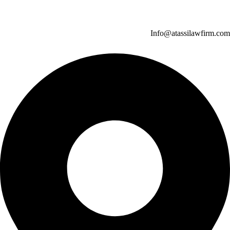
Info@atassilawfirm.com