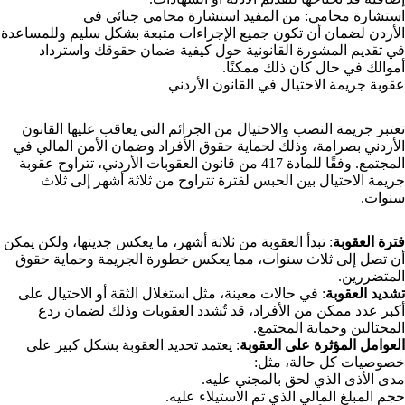
استشارة محامي: من المفيد استشارة
محامي جنائي في
الأردن
لضمان أن تكون جميع الإجراءات متبعة بشكل سليم وللمساعدة
في تقديم المشورة القانونية حول كيفية ضمان حقوقك واسترداد
أموالك في حال كان ذلك ممكنًا.
عقوبة جريمة الاحتيال في القانون الأردني
تعتبر جريمة النصب والاحتيال من الجرائم التي يعاقب عليها القانون
الأردني بصرامة، وذلك لحماية حقوق الأفراد وضمان الأمن المالي في
المجتمع. وفقًا للمادة 417 من قانون العقوبات الأردني، تتراوح عقوبة
جريمة الاحتيال بين الحبس لفترة تتراوح من ثلاثة أشهر إلى ثلاث
سنوات.
فترة العقوبة
: تبدأ العقوبة من ثلاثة أشهر، ما يعكس جديتها، ولكن يمكن
أن تصل إلى ثلاث سنوات، مما يعكس خطورة الجريمة وحماية حقوق
المتضررين.
تشديد العقوبة
: في حالات معينة، مثل استغلال الثقة أو الاحتيال على
أكبر عدد ممكن من الأفراد، قد تُشدد العقوبات وذلك لضمان ردع
المحتالين وحماية المجتمع.
العوامل المؤثرة على العقوبة
: يعتمد تحديد العقوبة بشكل كبير على
خصوصيات كل حالة، مثل:
مدى الأذى الذي لحق بالمجني عليه.
حجم المبلغ المالي الذي تم الاستيلاء عليه.