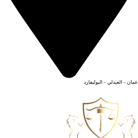
عمان – العبدلي – البوليفارد