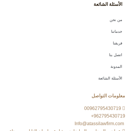
الأسئلة الشائعة
من نحن
خدماتنا
فريقنا
اتصل بنا
المدونة
الأسئلة الشائعة
معلومات التواصل
00962795430719
962795430719+
Info@atassilawfirm.com