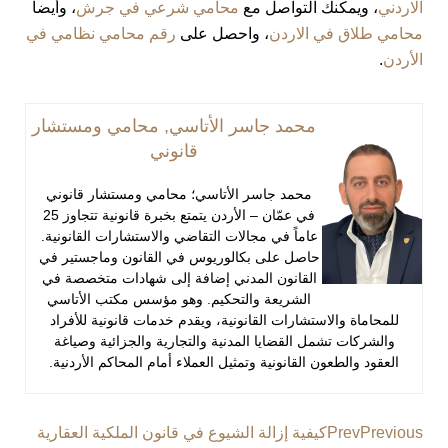
الاردني
، ويمكنك التواصل مع
محامي شرعي في جرش
، وأيضاً
محامي طلاق في الاردن
، واحصل على
رقم محامي نظامي في
الأردن
.
محمد جاسر الأتاسي, محامي ومستشار
قانوني
محمد جاسر الأتاسي؛ محامي ومستشار قانوني
في عمّان – الأردن يتمتع بخبرة قانونية تتجاوز 25
عاماً في مجالات التقاضي والاستشارات القانونية.
حاصل على بكالوريوس في القانون وماجستير في
القانون المدني إضافة إلى شهادات متخصصة في
الشريعة والتحكيم. وهو مؤسس مكتب الأتاسي
للمحاماة والاستشارات القانونية، ويقدم خدمات قانونية للأفراد
والشركات تشمل القضايا المدنية والتجارية والجزائية وصياغة
العقود والطعون القانونية وتمثيل العملاء أمام المحاكم الأردنية.
Previous
Prev
كيفية إزالة الشيوع في قانون الملكية العقارية