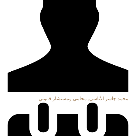
محمد جاسر الأتاسي, محامي ومستشار قانوني