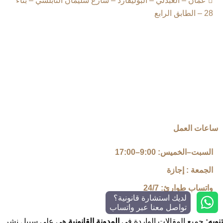
عمان – العبدلي – البوليفارد – شارع سليمان النابلسي – بناء
28 – الطابق الرابع
ساعات العمل
السبت–الخميس: 9:00–17:00
الجمعة : إجازة
واتساب طوارئ: 24/7
لديك استشارة قانونية؟
تواصل معنا عبر واتساب
تنويه:
جميع المقالات الواردة في
المدونة القانونية
هي على سبيل نشر