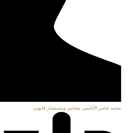
محمد جاسر الأتاسي, محامي ومستشار قانوني