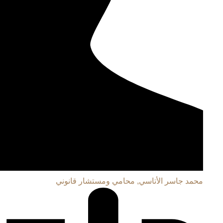
محمد جاسر الأتاسي, محامي ومستشار قانوني