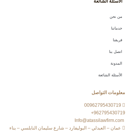
الأسئلة الشائعة
من نحن
خدماتنا
فريقنا
اتصل بنا
المدونة
الأسئلة الشائعة
معلومات التواصل
00962795430719
962795430719+
Info@atassilawfirm.com
عمان – العبدلي – البوليفارد – شارع سليمان النابلسي – بناء