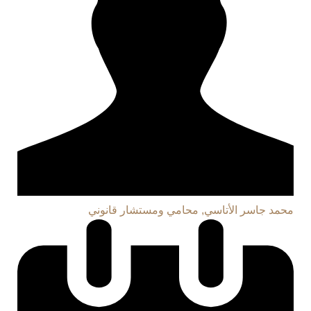
محمد جاسر الأتاسي, محامي ومستشار قانوني