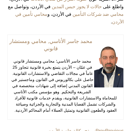
واطلع على
حالات لا يجوز حبس المدين
في الأردن، وتواصل مع
محامي ضد شركات التأمين
في الأردن، و
محامي تأمين في
الأردن
.
محمد جاسر الأتاسي, محامي ومستشار
قانوني
محمد جاسر الأتاسي؛ محامي ومستشار قانوني
في عمّان – الأردن يتمتع بخبرة قانونية تتجاوز 25
عاماً في مجالات التقاضي والاستشارات القانونية.
حاصل على بكالوريوس في القانون وماجستير في
القانون المدني إضافة إلى شهادات متخصصة في
الشريعة والتحكيم. وهو مؤسس مكتب الأتاسي
للمحاماة والاستشارات القانونية، ويقدم خدمات قانونية للأفراد
والشركات تشمل القضايا المدنية والتجارية والجزائية وصياغة
العقود والطعون القانونية وتمثيل العملاء أمام المحاكم الأردنية.
Previous
Prev
نموذج وكالة خاصة الأردن