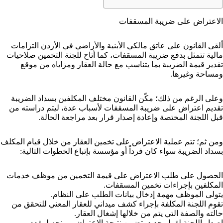
الاعتراض على ضريبة المسقفات
ألقى القانون على عاتق مالكي الأبنية والأراضي في الأردن التزامات
مالية تتمثل بدفع ضريبة المسقفات، كما أتاح للجنة التخمين صلاحيات
تقدير قيمة الضريبة بما يتناسب مع حالة العقار ومزاياه من موقع
ومساحة وغيرها.
وعلى الرغم من ذلك؛ مكّن القانون مختلف المكلفين بسداد الضريبة
تقديم اعتراض على ضريبة المسقفات لأسباب عدة، ليتم دراسته من
قبل اللجنة المختصة وإعادة إصدار قرار بعد مراجعة الحالة.
ومن ثم؛ تتم عملية الاعتراض على تخمين العقار من خلال قيام المكلف
بسداد الضريبة سواء كان فرداً أو مؤسسة بإتباع الخطوات التالية:
الحصول على طلب الاعتراض على قيمة التخمين من موظف خدمات
المكلفين بإجراءات تخمين المسقفات.
يتولى الموظف مهمة إدخال بيانات الطلب على النظام.
تقوم اللجنة المكلفة بإجراء كشف ميداني للعقار المعني للتحقق من
حالته والصفة التي يتم من خلالها إشغال العقار.
إصدار اللجنة لقرار جديد يتضمن نتيجة الاعتراض ومنحه لمقدم