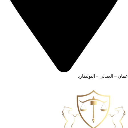
عمان – العبدلي – البوليفارد