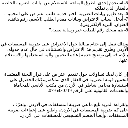
5- استخدم إحدى الطرق المتاحة للاستعلام عن بيانات الضريبة الخاصة
بالعقار الذي تملكه.
6- بعد ظهور بيانات الضريبة، اختر خدمة طلب اعتراض على التخمين.
7- أدخل أسباب الاعتراض وبيانات مقدم الطلب (الاسم، رقم هاتف،
العنوان، البريد الإلكتروني).
8- يتم منحك رقم للطلب عبر رسالة نصية."
وبذلك نصل إلى ختام مقالنا حول الاعتراض على ضريبة المسقفات في
الأردن وطرق تقديم هذا الاعتراض والاستئناف في حال عدم جدواه،
بالإضافة إلى توضيح خدمة إعادة التخمين وآلية استخدامها والاستعلام
عنها.
إن كان لديك تساؤلات حول تقديم اعتراض على قرار اللجنة المعتمدة
لتخمين قيمة الضريبة في العقار الذي تملكه، يمكنك الحصول على
استشارة
محامي شاطر في الأردن
من مكتب الأتاسي للمحاماة
والخدمات القانونية على الرقم
0795430719
.
ولقراءة المزيد تابع
ما هي ضريبة المسقفات
في الاردن، وتعرّف
على
كم ضريبة المسقفات في الاردن
، واطلع على
إعفاءات ضريبة
المسقفات
، وأيضاً
الخصم التشجيعي للمسقفات في الأردن
.