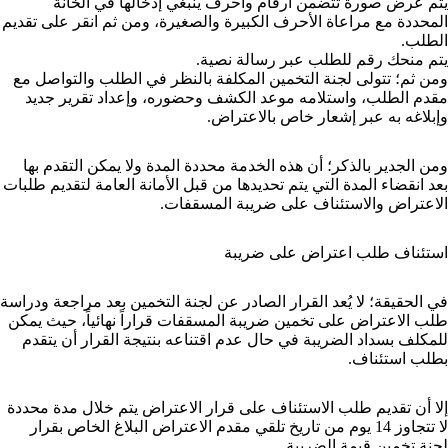
يتم عرض صورة تتضمن أرقام وأحرف ينبغي إدخالها في الخانة
المحددة مع مراعاة الأحرف الكبيرة والصغيرة، ومن ثم انقر على تقديم
الطلب.
يتم منحك رقم للطلب عبر رسالة نصية.
ومن ثم؛ تتولى لجنة التخمين المكلفة بالنظر في الطلب والتواصل مع
مقدم الطلب، واستلامه موعد الكشف وحضوره، وإعداد تقرير جديد
وإبلاغه به عبر إشعار خاص بالاعتراض.
ومن الجدير بالذكر؛ أن هذه الخدمة محددة المدة ولا يمكن التقدم بها
بعد انقضاء المدة التي يتم تحديدها من قبل الأمانة العامة لتقديم طلبات
الاعتراض والاستئناف على ضريبة المسقفات.
استئناف طلب اعتراض على ضريبة
في الحقيقة؛ لا يُعد القرار الصادر عن لجنة التخمين بعد مراجعة ودراسة
طلب الاعتراض على تخمين ضريبة المسقفات قراراً نهائياً، حيث يمكن
للمكلف بسداد الضريبة في حال عدم اقتناعه بنتيجة القرار أن يتقدم
بطلب استئناف.
إلا أن تقديم طلب الاستئناف على قرار الاعتراض يتم خلال مدة محددة
لا تتجاوز 14 يوم من تاريخ تلقي مقدم الاعتراض البلاغ الخاص بقرار
لجنة تخمين قيمة الضريبة.