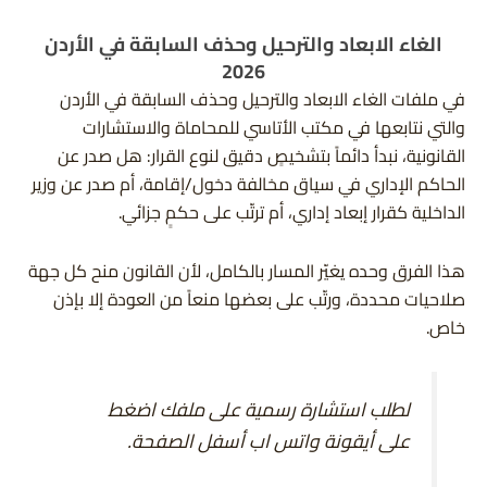
الغاء الابعاد والترحيل وحذف السابقة في الأردن
2026
في ملفات الغاء الابعاد والترحيل وحذف السابقة في الأردن
والتي نتابعها في مكتب الأتاسي للمحاماة والاستشارات
القانونية، نبدأ دائماً بتشخيصٍ دقيق لنوع القرار: هل صدر عن
الحاكم الإداري في سياق مخالفة دخول/إقامة، أم صدر عن وزير
الداخلية كقرار إبعاد إداري، أم ترتّب على حكمٍ جزائي.
هذا الفرق وحده يغيّر المسار بالكامل، لأن القانون منح كل جهة
صلاحيات محددة، ورتّب على بعضها منعاً من العودة إلا بإذن
خاص.
لطلب استشارة رسمية على ملفك اضغط
على أيقونة واتس اب أسفل الصفحة.