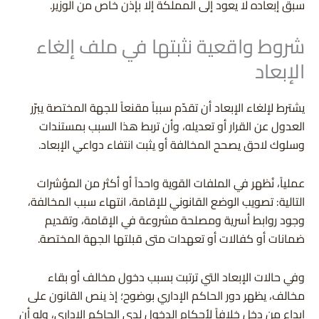
سبق إبعاده لا يعود إلى المملكة إلا بإذن خاص من الوزير.
شروط واقعية نثبتها في ملف إلغاء
الإبعاد
يشترط لإلغاء الإبعاد أن تقدّم سبباً مقنعاً للجهة المختصة يبرّر
العدول عن القرار أو تعديله، وأن تربط هذا السبب بمستندات
وسلوك لاحق يصحح المخالفة أو يثبت انتفاء دواعي الإبعاد.
عملياً، نُظهر في الملفات القوية واحداً أو أكثر من المؤشرات
التالية: تصويب الوضع القانوني للإقامة، انتهاء سبب المخالفة،
وجود روابط أسرية ومصلحة مشروعة في الإقامة، وتقديم
ضمانات أو كفالات أو تعهدات متى قبلتها الجهة المختصة.
وفي حالات الإبعاد التي ترتبت بسبب دخول مخالف أو بقاء
مخالف، يظهر دور الحاكم الإداري بوضوح؛ إذ ينص القانون على
إيداع من دخل خلافاً لأحكام الدخول لدى الحاكم الإداري، وله أن