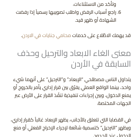
وتأكد من الاستثناءات.
راجع أسباب الرفض واطلب تصويبها رسمياً إذا رفضت
الشهادة أو ظهر قيد.
قد يهمك الاطّلاع على خدمات
محامي جنايات في الاردن
.
معنى الغاء الابعاد والترحيل وحذف
السابقة في الأردن
يتداول الناس مصطلحي “الإبعاد” و”الترحيل” على أنهما شيء
واحد، بينما الواقع العملي يفرّق بين قرار إداري يأمر بالخروج أو
يمنع الدخول، وبين إجراءات تنفيذية تنفّذ القرار على الأرض عبر
الجهات المختصة.
في القضايا التي تتعلق بالأجانب، يظهر الإبعاد غالباً كقرار إداري،
ويظهر “الترحيل” كتسمية شائعة لإجراء الإخراج الفعلي أو منع
الدخول عند الحدود.