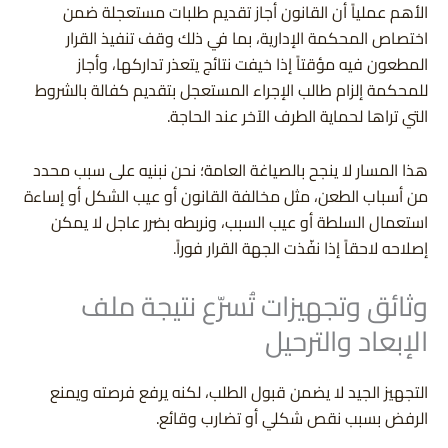
الأهم عملياً أن القانون أجاز تقديم طلبات مستعجلة ضمن
اختصاص المحكمة الإدارية، بما في ذلك وقف تنفيذ القرار
المطعون فيه مؤقتاً إذا خيفت نتائج يتعذر تداركها، وأجاز
للمحكمة إلزام طالب الإجراء المستعجل بتقديم كفالة بالشروط
التي تراها لحماية الطرف الآخر عند الحاجة.
هذا المسار لا ينجح بالصياغة العامة؛ نحن نبنيه على سبب محدد
من أسباب الطعن، مثل مخالفة القانون أو عيب الشكل أو إساءة
استعمال السلطة أو عيب السبب، ونربطه بضرر عاجل لا يمكن
إصلاحه لاحقاً إذا نفّذت الجهة القرار فوراً.
وثائق وتجهيزات تُسرّع نتيجة ملف
الإبعاد والترحيل
التجهيز الجيد لا يضمن قبول الطلب، لكنه يرفع فرصته ويمنع
الرفض بسبب نقص شكلي أو تضارب وقائع.