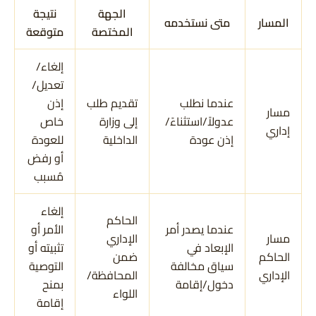
الجهة
نتيجة
المسار
متى نستخدمه
المختصة
متوقعة
إلغاء/
تعديل/
عندما نطلب
تقديم طلب
إذن
مسار
عدولاً/استثناءً/
إلى وزارة
خاص
إداري
إذن عودة
الداخلية
للعودة
أو رفض
مُسبب
إلغاء
الحاكم
عندما يصدر أمر
الأمر أو
مسار
الإداري
الإبعاد في
تثبيته أو
الحاكم
ضمن
سياق مخالفة
التوصية
الإداري
المحافظة/
دخول/إقامة
بمنح
اللواء
إقامة