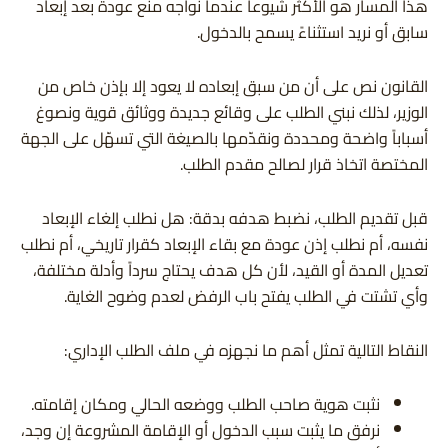
هذا المسار هو الأكثر شيوعاً عندما نواجه منع عودة بعد إبعاد
سابق أو نريد استثناءً يسمح بالدخول.
القانون نص على أن من سبق إبعاده لا يعود إلا بإذن خاص من
الوزير، لذلك نبني الطلب على وقائع جديدة ووثائق قوية ونصوغ
أسباباً واضحة ومحددة ونقدّمها بالصيغة التي تسهّل على الجهة
المختصة اتخاذ قرار لصالح مقدم الطلب.
قبل تقديم الطلب، نضبط هدفه بدقة: هل نطلب إلغاء الإبعاد
نفسه، أم نطلب إذن عودة مع بقاء الإبعاد كقرار تاريخي، أم نطلب
تعديل المدة أو القيد، لأن كل هدف يحتاج سرداً وأدلة مختلفة،
وأي تشتت في الطلب يفتح باب الرفض لعدم وضوح الغاية.
النقاط التالية تمثل أهم ما نجهزه في ملف الطلب الإداري:
نثبت هوية صاحب الطلب ووضعه الحالي ومكان إقامته.
نرفق ما يثبت سبب الدخول أو الإقامة المشروعة إن وجد،