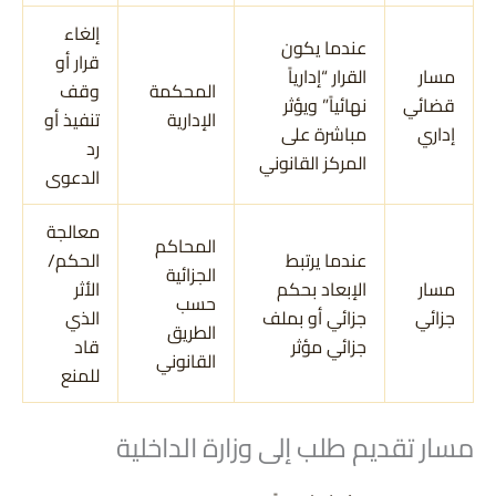
إلغاء
عندما يكون
قرار أو
مسار
القرار “إدارياً
المحكمة
وقف
قضائي
نهائياً” ويؤثر
الإدارية
تنفيذ أو
إداري
مباشرة على
رد
المركز القانوني
الدعوى
معالجة
المحاكم
عندما يرتبط
الحكم/
الجزائية
مسار
الإبعاد بحكم
الأثر
حسب
جزائي
جزائي أو بملف
الذي
الطريق
جزائي مؤثر
قاد
القانوني
للمنع
مسار تقديم طلب إلى وزارة الداخلية