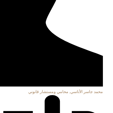
محمد جاسر الأتاسي, محامي ومستشار قانوني