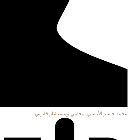
محمد جاسر الأتاسي, محامي ومستشار قانوني