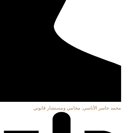
محمد جاسر الأتاسي, محامي ومستشار قانوني